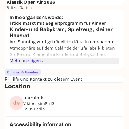
Klassik Open Air 2026
Britzer Garten
Preis variiert
WIN
In the organizer's words:
Trödelmarkt mit Begleitprogramm für Kinder
Kinder- und Babykram, Spielzeug, kleiner
Hausrat
Am Sonntag wird getrödelt im Kiez. In entspannter
Atmosphäre auf dem Gelände der ufaFabrik bieten
Große und Kleine ihre Kinderund Babysachen,
Spielzeug und kleinen Hausrat an. Kommt vorbei
Mehr anzeigen
und findet euer Schnäppchen! Begleitprogramm: für
Children & Families
Kinder ab zwei Jahren jeweils um 11:30. Tickets 30
Hilfe und Kontakt zu diesem Event
Minuten vor der Veranstaltung im
Location
Familientreffpunkt.
ufaFabrik
Viktoriastraße 13
12105 Berlin
Accessibility information