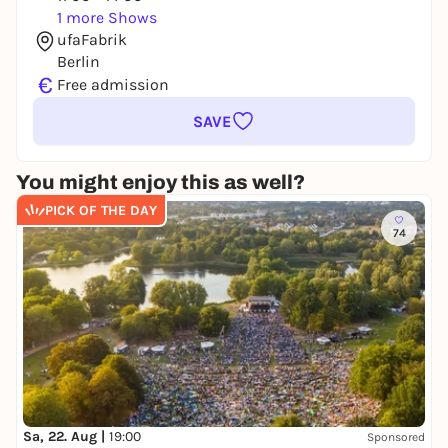
1 more Shows
ufaFabrik
Berlin
€
Free admission
SAVE
You might enjoy this as well?
PICK OF THE DAY
74
Sa, 22. Aug |
19:00
Sponsored