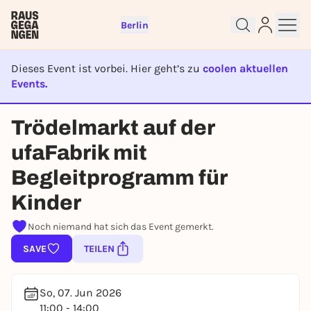
Berlin
Dieses Event ist vorbei. Hier geht’s zu
coolen aktuellen
Events.
EVENT IST BEENDET
Trödelmarkt auf der
Sign up for free and get started
right away
ufaFabrik mit
To like events, follow pages, or participate in
Begleitprogramm für
lotteries, you need a free Rausgegangen account.
REGISTER FOR FREE NOW
Kinder
You already have an account?
Log in now
Noch niemand hat sich das Event gemerkt.
SAVE
TEILEN
So, 07. Jun 2026
11:00 - 14:00