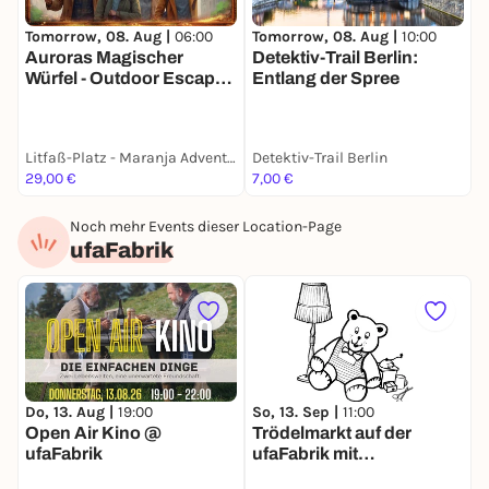
Tomorrow, 08. Aug |
06:00
Tomorrow, 08. Aug |
10:00
T
Auroras Magischer
Detektiv-Trail Berlin:
Würfel - Outdoor Escape
Entlang der Spree
K
für Familien
E
Litfaß-Platz - Maranja Adventure Club
Detektiv-Trail Berlin
29,00 €
7,00 €
k
Noch mehr Events dieser Location-Page
ufaFabrik
Do, 13. Aug |
19:00
So, 13. Sep |
11:00
Open Air Kino @
Trödelmarkt auf der
ufaFabrik
ufaFabrik mit
Begleitprogramm für