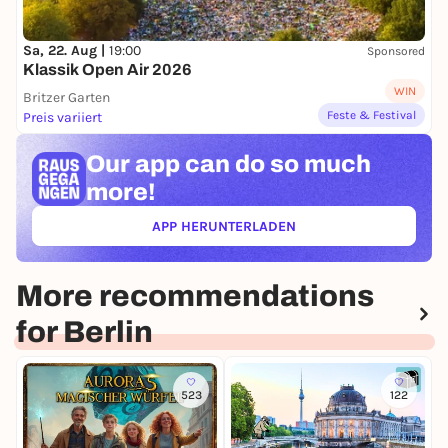
Sa, 22. Aug |
19:00
Sponsored
Klassik Open Air 2026
WIN
Britzer Garten
Feste & Festival
Preis variiert
Our app can
do so much
more!
APP HERUNTERLADEN
(ÖFFNET IN NEUEM TAB)
More recommendations
for Berlin
523
122