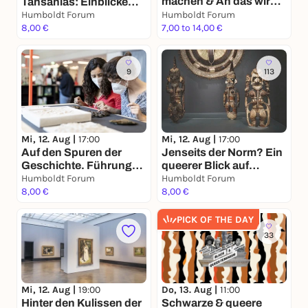
machen & An das wir
Tansanias: Einblicke
uns festhalten
und Ausblicke. Führung
Humboldt Forum
Humboldt Forum
8,00 €
7,00 to 14,00 €
9
113
Mi, 12. Aug |
17:00
Mi, 12. Aug |
17:00
Auf den Spuren der
Jenseits der Norm? Ein
Geschichte. Führung
queerer Blick auf
zur Geschichte des
Humboldt Forum
Geschlechter und
Humboldt Forum
Ortes
8,00 €
Sexualitäten in der
8,00 €
ethnologischen
Sammlung
PICK OF THE DAY
33
Mi, 12. Aug |
19:00
Do, 13. Aug |
11:00
Hinter den Kulissen der
Schwarze & queere