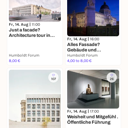
Fr, 14. Aug |
11:00
Just a facade?
Architecture tour in
Fr, 14. Aug |
16:00
English
Alles Fassade?
Gebäude und
Humboldt Forum
Geschichte in Einfacher
Humboldt Forum
8,00 €
Sprache
4,00 to 8,00 €
107
26
Fr, 14. Aug |
17:00
Weisheit und Mitgefühl .
Öffentliche Führung