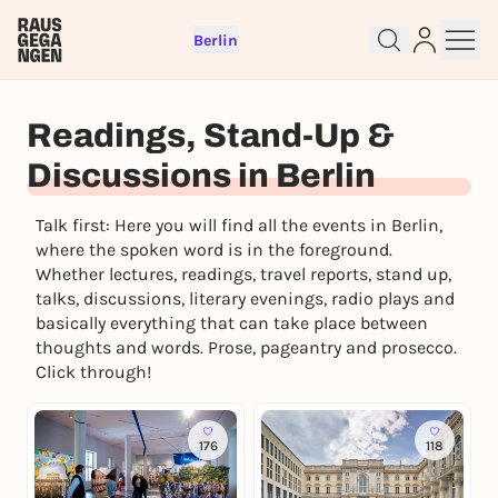
Berlin
Readings, Stand-Up &
Discussions in Berlin
Talk first: Here you will find all the events in Berlin,
where the spoken word is in the foreground.
Whether lectures, readings, travel reports, stand up,
talks, discussions, literary evenings, radio plays and
basically everything that can take place between
thoughts and words. Prose, pageantry and prosecco.
Sign up for free and get started
Click through!
right away
To like events, follow pages, or participate in
lotteries, you need a free Rausgegangen account.
176
118
REGISTER FOR FREE NOW