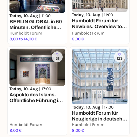
You already have an account?
Log in now
Today, 10. Aug |
11:00
Today, 10. Aug |
11:00
Humboldt Forum for
BERLIN GLOBAL in 60
Newbies. Overview tour
Minuten. Öffentliche
for adults in English
Führung in deutscher
Humboldt Forum
Humboldt Forum
Sprache
8,00 to 14,00 €
8,00 €
31
123
Today, 10. Aug |
17:00
Aspekte des Islams.
Öffentliche Führung in
deutscher Sprache
Today, 10. Aug |
17:00
Humboldt Forum für
Neugierige in deutscher
Humboldt Forum
Sprache
Humboldt Forum
8,00 €
8,00 €