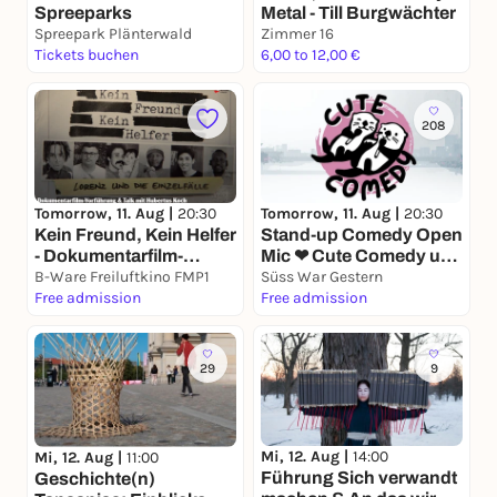
Spreeparks
Metal - Till Burgwächter
Spreepark Plänterwald
Zimmer 16
Tickets buchen
6,00 to 12,00 €
208
Tomorrow, 11. Aug |
20:30
Tomorrow, 11. Aug |
20:30
Kein Freund, Kein Helfer
Stand-up Comedy Open
- Dokumentarfilm-
Mic ❤ Cute Comedy um
Vorführung & Talk
B-Ware Freiluftkino FMP1
20:30 Uhr in
Süss War Gestern
Free admission
Friedrichshain
Free admission
29
9
Mi, 12. Aug |
14:00
Mi, 12. Aug |
11:00
Führung Sich verwandt
Geschichte(n)