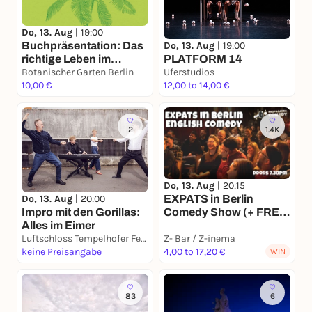
Do, 13. Aug |
19:00
Do, 13. Aug |
19:00
Buchpräsentation: Das
PLATFORM 14
richtige Leben im
Halbschatten. Eine
Botanischer Garten Berlin
Uferstudios
unordentliche
10,00 €
12,00 to 14,00 €
Palmenrevue mit Judith
Schalansky und Jutta
Person
2
1.4K
Do, 13. Aug |
20:15
Do, 13. Aug |
20:00
EXPATS in Berlin
Impro mit den Gorillas:
Comedy Show (+ FREE
Alles im Eimer
Shots)
Luftschloss Tempelhofer Feld
Z- Bar / Z-inema
keine Preisangabe
4,00 to 17,20 €
WIN
83
6