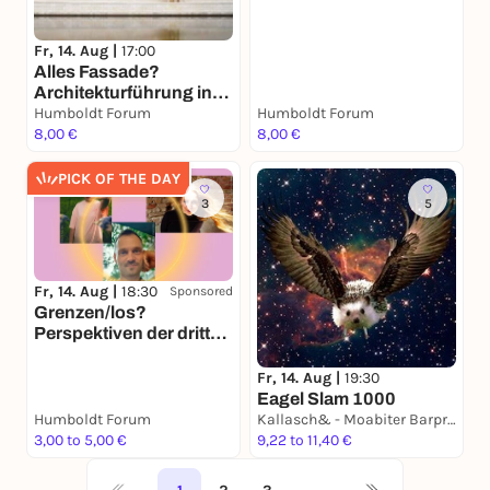
Fr, 14. Aug |
17:00
Alles Fassade?
Architekturführung in
deutscher Sprache
Humboldt Forum
Humboldt Forum
8,00 €
8,00 €
PICK OF THE DAY
3
5
Fr, 14. Aug |
18:30
Sponsored
Grenzen/los?
Perspektiven der dritten
und vierten Generation
Ost. Elise Landschek
Fr, 14. Aug |
19:30
(DIE ZEIT) im Gespräch
Eagel Slam 1000
mit Ngoc Anh Nguyen,
Humboldt Forum
Kallasch& - Moabiter Barprojekt
Juliane Meckert und
3,00 to 5,00 €
9,22 to 11,40 €
Flor Fischer