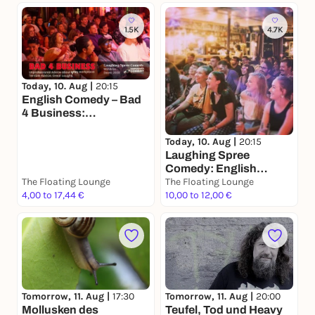
1.5K
4.7K
Today, 10. Aug |
20:15
English Comedy – Bad
4 Business:
Unprofessional Advice
Today, 10. Aug |
20:15
Laughing Spree
Comedy: English
The Floating Lounge
Comedy on a BOAT
The Floating Lounge
4,00 to 17,44 €
(with FREE SHOTS)
10,00 to 12,00 €
Tomorrow, 11. Aug |
17:30
Tomorrow, 11. Aug |
20:00
Mollusken des
Teufel, Tod und Heavy