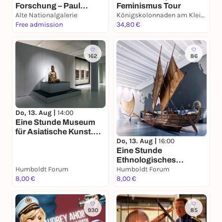
Forschung – Paul
Feminismus Tour
Cassirer als
Alte Nationalgalerie
Königskolonnaden am Kleist-Park
Unterstützer der
Free admission
34,80 €
Avantgarden
162
86
Do, 13. Aug |
14:00
Eine Stunde Museum
für Asiatische Kunst.
Ein Rundgang in
Do, 13. Aug |
16:00
deutscher Sprache
Eine Stunde
Ethnologisches
Humboldt Forum
Museum. Ein
Humboldt Forum
8,00 €
Rundgang
8,00 €
930
85