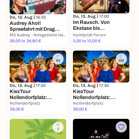
Do, 13. Aug |
17:00
Do, 13. Aug |
16:30
Im Rausch. Von
Audrey AhoI!
Ekstase bis
Spreefahrt mit Drag
Erleuchtung.
Queen
MS Audrey - Anlegestelle Holsteiner Ufer 32
Humboldt Forum
Tandemführung. Der
26,00 to 34,80 €
5,00 to 10,00 €
Weg zu zweit ist halb
soweit
40
291
Do, 13. Aug |
17:30
Do, 13. Aug |
17:30
KiezTour
KiezTour
Nollendorfplatz:
Nollendorfplatz:
Erlebnis-Tour mit Drag-
Nollendorfplatz
History-Tour mit Drag-
Nollendorfplatz
Guides
39,00 €
Guides
39,00 €
1