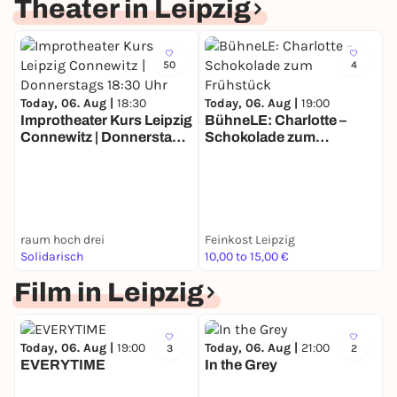
Theater in Leipzig
50
4
Today, 06. Aug |
18:30
Today, 06. Aug |
19:00
Improtheater Kurs Leipzig
BühneLE: Charlotte –
Connewitz | Donnerstags
Schokolade zum
T
18:30 Uhr
Frühstück
I
Z
1
raum hoch drei
Feinkost Leipzig
L
Solidarisch
10,00 to 15,00 €
S
Film in Leipzig
Today, 06. Aug |
19:00
Today, 06. Aug |
21:00
3
2
EVERYTIME
In the Grey