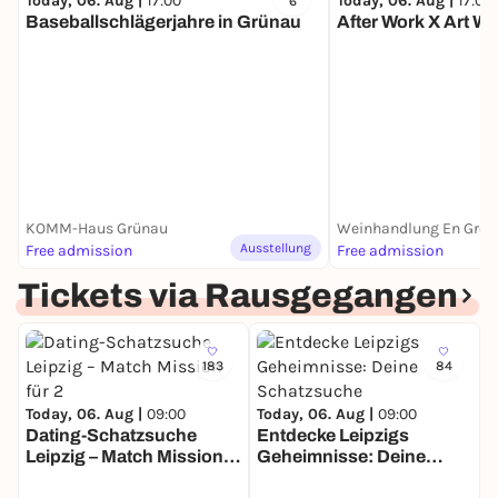
Today, 06. Aug |
17:00
Today, 06. Aug |
17:00
6
Baseballschlägerjahre in Grünau
After Work X Art Wa
KOMM-Haus Grünau
Ausstellung
Free admission
Free admission
Tickets via Rausgegangen
183
84
Today, 06. Aug |
09:00
Today, 06. Aug |
09:00
Dating-Schatzsuche
Entdecke Leipzigs
Leipzig – Match Mission
Geheimnisse: Deine
T
für 2
Schatzsuche
F