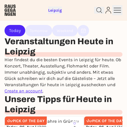
Leipzig
Today
Tomorrow
Weekend
Veranstaltungen Heute in
Sign up for free and get started
right away
Leipzig
To like events, follow pages, or participate in
Hier findest du die besten Events in Leipzig für heute. Ob
lotteries, you need a free Rausgegangen account.
Konzert, Theater, Ausstellung, Flohmarkt oder Film.
REGISTER FOR FREE NOW
Immer unabhängig, subjektiv und anders. Mit etwas
Glück schreiben wir dich auf die Gästeliste – Jetzt alle
You already have an account?
Log in now
Veranstaltungen für heute in Leipzig auschecken und
Create an account
.
Unsere Tipps für Heute in
Leipzig
PICK OF THE DAY
PICK OF THE DAY