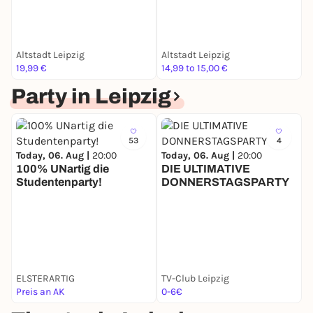
S
g
Altstadt Leipzig
Altstadt Leipzig
A
19,99 €
14,99 to 15,00 €
2
Party in Leipzig
53
4
Today, 06. Aug |
20:00
Today, 06. Aug |
20:00
100% UNartig die
DIE ULTIMATIVE
Studentenparty!
DONNERSTAGSPARTY
ELSTERARTIG
TV-Club Leipzig
Preis an AK
0-6€