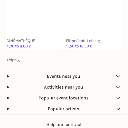
T
O
CINÉMATHÈQUE
Filmnächte Leipzig
L
4,00 to 8,00 €
11,50 to 12,50 €
8
Leipzig
Events near you
Activities near you
Popular event locations
Popular artists
Help and contact