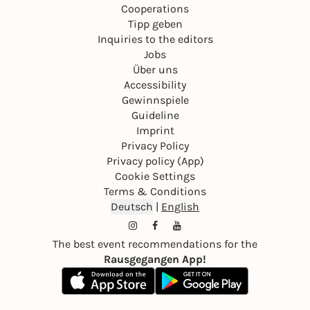
details-registration/a-concert-of-new-yiddish-
Cooperations
poetry-and-new-music
Tipp geben
This is sound salon @gruenersalon.berlin!
Inquiries to the editors
sound salon wird durch die Senatsverwaltung für
Jobs
Kultur und Gesellschaftlichen Zusammenhalt
Über uns
gefördert.
Accessibility
Gewinnspiele
Guideline
Imprint
Privacy Policy
Privacy policy (App)
Cookie Settings
Terms & Conditions
Deutsch
|
English
The best event recommendations for the
Rausgegangen App!