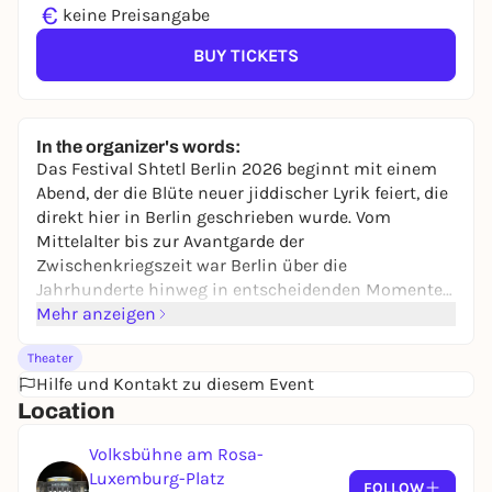
€
keine Preisangabe
BUY TICKETS
In the organizer's words:
Das Festival Shtetl Berlin 2026 beginnt mit einem
Abend, der die Blüte neuer jiddischer Lyrik feiert, die
direkt hier in Berlin geschrieben wurde. Vom
Mittelalter bis zur Avantgarde der
Zwischenkriegszeit war Berlin über die
Jahrhunderte hinweg in entscheidenden Momenten
ein Zentrum jiddischer Kunst, Musik und Kultur –
Mehr anzeigen
und heute führt eine neue Generation von
Theater
Schriftstellern und Musikern diese Tradition fort.
Hilfe und Kontakt zu diesem Event
Dieses Konzert präsentiert zwei Acts, die einen
Location
lebendigen Einblick in die zeitgenössische jiddische
Kreativität der Stadt bieten: Originalkompositionen
Volksbühne am Rosa-
und Gedichte von Patrick Farrell und Yael Merlini
Luxemburg-Platz
sowie Di Shkatulkelekh, die neuen Vertonungen von
FOLLOW