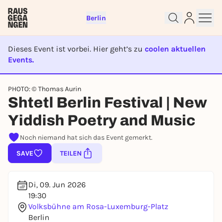
Berlin
Dieses Event ist vorbei. Hier geht’s zu
coolen aktuellen
Events.
Sign up for free and get started
EVENT IST BEENDET
right away
PHOTO: © Thomas Aurin
To like events, follow pages, or participate in
Shtetl Berlin Festival | New
lotteries, you need a free Rausgegangen account.
Yiddish Poetry and Music
REGISTER FOR FREE NOW
Noch niemand hat sich das Event gemerkt.
You already have an account?
Log in now
SAVE
TEILEN
Di, 09. Jun 2026
19:30
Volksbühne am Rosa-Luxemburg-Platz
Berlin