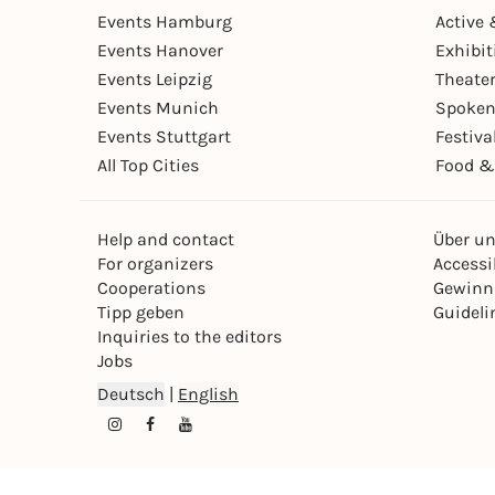
Events Hamburg
Active 
Events Hanover
Exhibit
Events Leipzig
Theate
Events Munich
Spoken
Events Stuttgart
Festiva
All Top Cities
Food &
Help and contact
Über u
For organizers
Accessib
Cooperations
Gewinn
Tipp geben
Guideli
Inquiries to the editors
Jobs
Deutsch
|
English