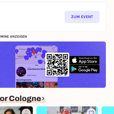
liger Rätsel und wertvoller Erinnerungen.
ZUM EVENT
e startet ihr direkt ins Erlebnis.
einsam Kölns schönste Ecken mit spannenden
fligen Rätseln oder Fragen.
MINE ANZEIGEN
ätsel bringen Kölns Vergangenheit zum Leben.
e Pausenstopps an lokalen Highlights – perfekt zum
denes Smartphone und Lust auf Abenteuer – mehr
s Erlebnis organisieren wir.
 – 25 €
or Cologne