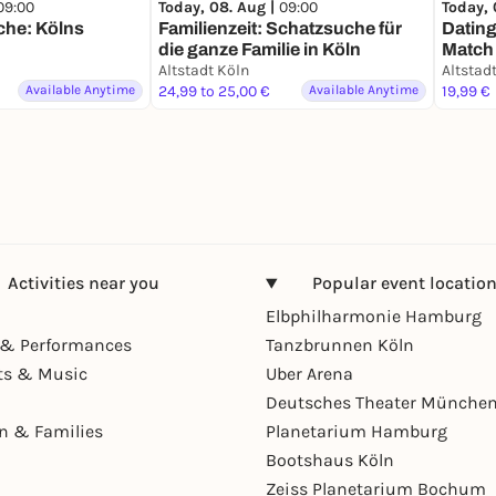
09:00
Today, 08. Aug |
09:00
Today, 
he: Kölns
Familienzeit: Schatzsuche für
Dating
die ganze Familie in Köln
Match 
Altstadt Köln
Altstad
Available Anytime
24,99 to 25,00 €
Available Anytime
19,99 €
Activities near you
Popular event locatio
Elbphilharmonie Hamburg
& Performances
Tanzbrunnen Köln
ts & Music
Uber Arena
Deutsches Theater Münche
en & Families
Planetarium Hamburg
Bootshaus Köln
Zeiss Planetarium Bochum