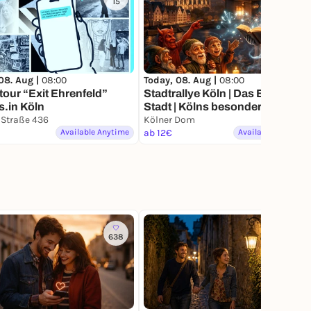
15
5
08. Aug |
08:00
Today, 08. Aug |
08:00
tour “Exit Ehrenfeld”
Stadtrallye Köln | Das Echo der
s.in Köln
Stadt | Kölns besondere
 Straße 436
Geschichtentour
Kölner Dom
Available Anytime
ab 12€
Available Anytime
638
377