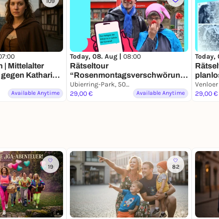
109
07:00
Today, 08. Aug |
08:00
Today, 
 | Mittelalter
Rätseltour
Rätsel
gegen Katharina
“Rosenmontagsverschwörung
planlo
vtour
” planlos.in Köln
Ubierring-Park, 50678 Köln
Venloer
Available Anytime
29,00 €
Available Anytime
29,00 €
19
82