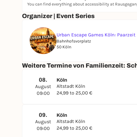
neu erleben.
You can find everything about accessibility at Rausgega
Wie läuft der Kurs ab?
Organizer | Event Series
Einfach loslegen:
Mit eurem persönlichen Zuga
Vorbereitung, ohne Stress.
Rätseln an besonderen Orten:
Entdeckt spiele
Urban Escape Games Köln: Paarzeit
für Groß und Klein.
Bahnhofsvorplatz
Geschichte zum Anfassen:
Löst Aufgaben, di
50 Köln
Langeweile!
Spielt, wie es euch gefällt:
Ob gemeinsam als F
Weitere Termine von Familienzeit: Sch
das Tempo.
Versteckte Geschichten:
Erfahrt überraschende
oft nicht kennen.
08.
Köln
Zeit für Pausen:
An schönen Spots könnt ihr v
Altstadt Köln
August
aufsaugen.
24,99 to 25,00 €
09:00
Ein Abenteuer, das verbindet – und noch lange 
Für wen ist der Kurs geeignet?
09.
Köln
Für alle, die Familienzeit neu erleben wollen!
Altstadt Köln
August
Entdecken oder einfach entspannt Zeit miteinan
24,99 to 25,00 €
09:00
Egal, ob kleine Spürnasen, neugierige Eltern od