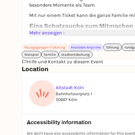
besondere Momente als Team.
Mit nur einem Ticket kann die ganze Familie mi
Eine Schatzsuche zum Mitmachen
Vergesst langweilige Stadtrundgänge! Diese in
Mehr anzeigen
nächsten – voller kleiner Wunder, die Groß und
los geht's!
Rausgegangen Ticketing
Available Anytime
führung
rundg
festspiel
familie
stadtentdeckung
Gemeinsam unterwegs
Hilfe und Kontakt zu diesem Event
Lachen, rätseln, entdecken: Diese Schatzsuche 
Location
Kinder, für Geschichten und Gespräche. Jeder 
Euer Handy als Kompass
Mit dem Smartphone in der Hand und Neugier im
Altstadt Köln
Familie. Technik trifft auf Kindheitserinnerung 
Bahnhofsvorplatz 1
50667 Köln
Köln mit Kinderaugen entdecken
Löst Rätsel, findet geheime Orte und teilt unve
hilft euer Host gerne weiter.
Accessibility information
Bereit für euer Familienabenteuer?
App laden, C
We don't have any accessibility information for this event