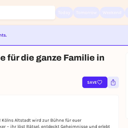
Today
Tomorrow
Weekend
nts.
Sign up for free and get started right away
ST BEENDET
 für die ganze Familie in
To like events, follow pages, or participate in lotteries, you need a fre
Rausgegangen account.
REGISTER FOR FREE NOW
You already have an account?
Log in now
SAVE
Kölns Altstadt wird zur Bühne für euer
er – ihr löst Rätsel, entdeckt Geheimnisse und erlebt