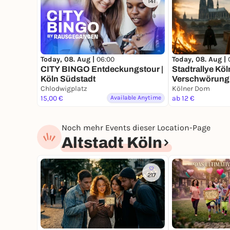
141
Today, 08. Aug |
06:00
Today, 08. Aug |
CITY BINGO Entdeckungstour |
Stadtrallye Köln
Köln Südstadt
Verschwörung 
Chlodwigplatz
| Kölns Detekti
Kölner Dom
15,00 €
Available Anytime
ab 12 €
Noch mehr Events dieser Location-Page
Altstadt Köln
217