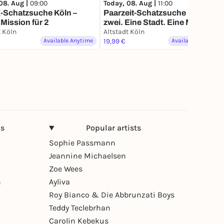
08. Aug |
09:00
Today, 08. Aug |
11:00
-Schatzsuche Köln –
Paarzeit-Schatzsuche Köln: Ihr
Mission für 2
zwei. Eine Stadt. Eine Mission.
t Köln
Altstadt Köln
Available Anytime
19,99 €
Available Anytime
ns
Popular artists
Sophie Passmann
Jeannine Michaelsen
Zoe Wees
n
Ayliva
Roy Bianco & Die Abbrunzati Boys
Teddy Teclebrhan
Carolin Kebekus