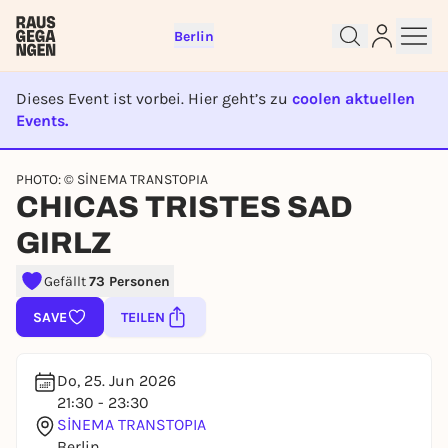
Berlin
Dieses Event ist vorbei. Hier geht’s zu
coolen aktuellen
Events.
EVENT IST BEENDET
Sign up for free and get started
PHOTO: © SİNEMA TRANSTOPIA
CHICAS TRISTES SAD
right away
To like events, follow pages, or participate in
GIRLZ
lotteries, you need a free Rausgegangen account.
REGISTER FOR FREE NOW
Gefällt
73 Personen
You already have an account?
Log in now
SAVE
TEILEN
Do, 25. Jun 2026
21:30 - 23:30
SİNEMA TRANSTOPIA
Berlin