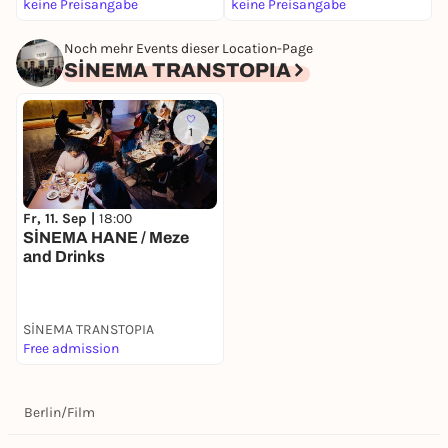
keine Preisangabe
keine Preisangabe
k
13347 BERLIN
Noch mehr Events dieser Location-Page
SİNEMA TRANSTOPIA
1
Fr, 11. Sep |
18:00
SİNEMA HANE / Meze
and Drinks
SİNEMA TRANSTOPIA
Free admission
Berlin
/
Film