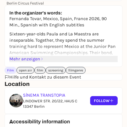
Berlin Circus Festival
18,00 to 23,50 €
In the organizer's words:
Fernanda Tovar, Mexico, Spain, France 2026, 90
Min., Spanish with English subtitles
Sixteen-year-olds Paula and La Maestra are
inseparable. Together, they spend the summer
training hard to represent Mexico at the Junior Pan
American Swimming Championships. Their bond,
filled with late-night confessions, shared laughter,
Mehr anzeigen
and the unique intimacy of teenage friendship, feels
Film
open air
film
screening
filmgenre
unbreakable.
Hilfe und Kontakt zu diesem Event
After a New Year's Eve party, everything changes.
Location
Following an encounter with a boy she liked, Paula
becomes withdrawn and distant. Perplexed, La
SİNEMA TRANSTOPIA
Maestra gently insists until her friend begins to
FOLLOW
LINDOWER STR. 20/22, HAUS C
piece together the traumatic event she can barely
13347 Berlin
name.
Through a lens that neither judges nor moralizes,
Accessibility information
director Fernanda Tovar reflects on the complexities